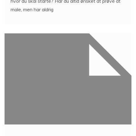
hvor du skal starte? Har du altid ønsket at prøve at
male, men har aldrig