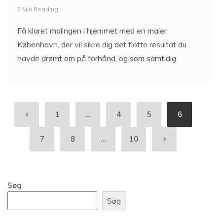
2 Min Reading
Få klaret malingen i hjemmet med en maler
København, der vil sikre dig det flotte resultat du
havde drømt om på forhånd, og som samtidig
1
…
4
5
6
7
8
…
10
Søg
Søg