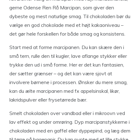
gerne Odense Ren Rå Marcipan, som giver den
dybeste og mest naturlige smag. Til chokoladen bør du
vælge en god chokolade med et højt kakaoniveau –
det gør hele forskellen for både smag og konsistens.
Start med at forme marcipanen. Du kan skære den i
små tern, rulle den til kugler, lave aflange stykker eller
trykke den ud i små forme. Her er det kun fantasien,
der sætter grænser – og det kan være sjovt at
involvere børnene i processen. Ønsker du mere smag,
kan du ælte marcipanen med fx appelsinskal, likør,
lakridspulver eller frysetørrede bær.
Smelt chokoladen over vandbad eller i mikroovn ved
lav effekt og under omrøring. Dyp marcipanstykkerne i
chokoladen med en gaffel eller dyppepind, og læg dem
til tørre på bagepapir. Du kan pynte med et lille stykke