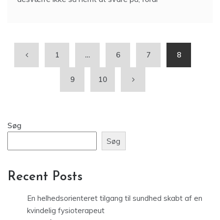
1
…
6
7
8
9
10
Søg
Søg
Recent Posts
En helhedsorienteret tilgang til sundhed skabt af en
kvindelig fysioterapeut