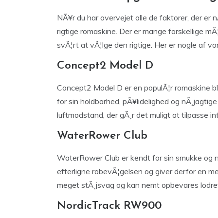
NÃ¥r du har overvejet alle de faktorer, der er
rigtige romaskine. Der er mange forskellige m
svÃ¦rt at vÃ¦lge den rigtige. Her er nogle af vor
Concept2 Model D
Concept2 Model D er en populÃ¦r romaskine bl
for sin holdbarhed, pÃ¥lidelighed og nÃ¸jagtig
luftmodstand, der gÃ¸r det muligt at tilpasse i
WaterRower Club
WaterRower Club er kendt for sin smukke og na
efterligne robevÃ¦gelsen og giver derfor en m
meget stÃ¸jsvag og kan nemt opbevares lodret 
NordicTrack RW900