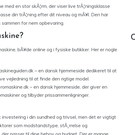
med en stor skÃ¦rm, der viser live trÃ¦ningsklasse
passe din trÃ¦ning efter dit niveau og mÃ¥l. Den har
es sammen for nem opbevaring.
skine?
C
skine, bÃ¥de online og i fysiske butikker. Her er nogle
skineguiden.dk – en dansk hjemmeside dedikeret til at
 vejledning til at finde den rigtige model.
-romaskine.dk – en dansk hjemmeside, der giver en
romaskiner og tilbyder prissammenligninger.
nvestering i din sundhed og trivsel, men det er vigtigt
faktorer som modstandstype, stÃ¸rrelse og
 der passer til dine behov og budget. Der er mange