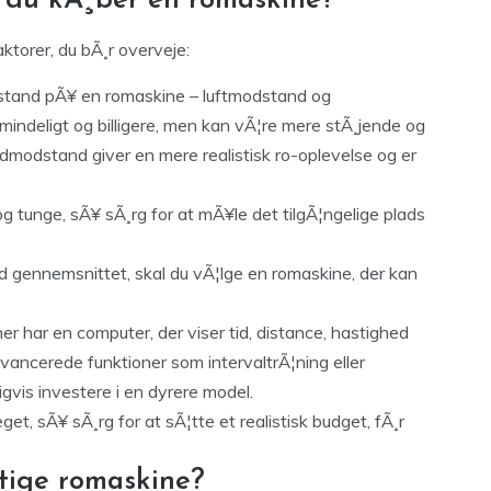
r du kÃ¸ber en romaskine?
aktorer, du bÃ¸r overveje:
stand pÃ¥ en romaskine – luftmodstand og
ndeligt og billigere, men kan vÃ¦re mere stÃ¸jende og
odstand giver en mere realistisk ro-oplevelse og er
 tunge, sÃ¥ sÃ¸rg for at mÃ¥le det tilgÃ¦ngelige plads
d gennemsnittet, skal du vÃ¦lge en romaskine, der kan
r har en computer, der viser tid, distance, hastighed
vancerede funktioner som intervaltrÃ¦ning eller
igvis investere i en dyrere model.
t, sÃ¥ sÃ¸rg for at sÃ¦tte et realistisk budget, fÃ¸r
tige romaskine?