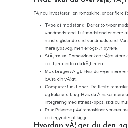
Hvad skal du overveje, fÃ¸
FÃ¸r du investerer i en romaskine, er der flere f
Type af modstand:
Der er to typer mod
vandmodstand. Luftmodstand er mere almi
mindre glidende end vandmodstand. Vandm
mere lydsvag, men er ogsÃ¥ dyrere.
StÃ¸rrelse:
Romaskiner kan vÃ¦re store og
i dit hjem, inden du kÃ¸ber en.
Max brugervÃ¦gt:
Hvis du vejer mere en
bÃ¦re din vÃ¦gt.
Computerfunktioner:
De fleste romaskine
og kalorieforbrug. Hvis du Ã¸nsker mere a
integrering med fitness-apps, skal du mul
Pris:
Priserne pÃ¥ romaskiner varierer mege
du begynder at kigge.
Hvordan vÃ¦lger du den rig