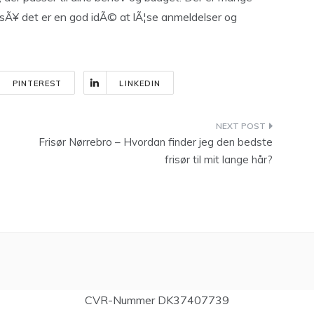
 sÃ¥ det er en god idÃ© at lÃ¦se anmeldelser og
PINTEREST
LINKEDIN
Frisør Nørrebro – Hvordan finder jeg den bedste
frisør til mit lange hår?
CVR-Nummer DK37407739