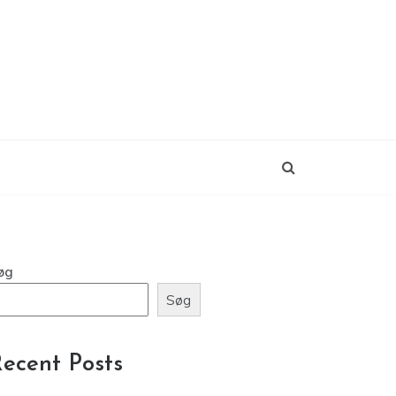
øg
Søg
ecent Posts