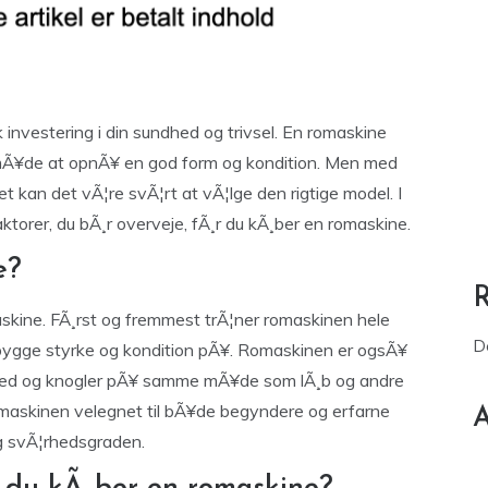
investering i din sundhed og trivsel. En romaskine
v mÃ¥de at opnÃ¥ en god form og kondition. Men med
 kan det vÃ¦re svÃ¦rt at vÃ¦lge den rigtige model. I
ktorer, du bÃ¸r overveje, fÃ¸r du kÃ¸ber en romaskine.
e?
skine. FÃ¸rst og fremmest trÃ¦ner romaskinen hele
D
bygge styrke og kondition pÃ¥. Romaskinen er ogsÃ¥
 led og knogler pÃ¥ samme mÃ¥de som lÃ¸b og andre
omaskinen velegnet til bÃ¥de begyndere og erfarne
A
og svÃ¦rhedsgraden.