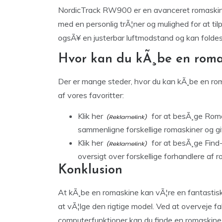
NordicTrack RW900 er en avanceret romaskine 
med en personlig trÃ¦ner og mulighed for at til
ogsÃ¥ en justerbar luftmodstand og kan fold
Hvor kan du kÃ¸be en roma
Der er mange steder, hvor du kan kÃ¸be en roma
af vores favoritter:
Klik her
for at besÃ¸ge Roma
sammenligne forskellige romaskiner og give
Klik her
for at besÃ¸ge Find
oversigt over forskellige forhandlere af 
Konklusion
At kÃ¸be en romaskine kan vÃ¦re en fantastisk i
at vÃ¦lge den rigtige model. Ved at overveje 
computerfunktioner kan du finde en romaskine,