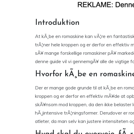
Introduktion
At kÃ¸be en romaskine kan vÃ¦re en fantastisk 
trÃ¦ner hele kroppen og er derfor en effekti
sÃ¥ mange forskellige romaskiner pÃ¥ markedet
denne guide vil vi gennemgÃ¥ alle de vigtige fa
Hvorfor kÃ¸be en romaskin
Der er mange gode grunde til at kÃ¸be en roma
kroppen og er derfor en effektiv mÃ¥de at op
skÃ¥nsom mod kroppen, da den ikke belaster
hÃ¸jintensive trÃ¦ningsformer. Derudover er r
atleter, da man selv kan justere intensiteten 