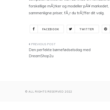
forskellige mÃ¦rker og modeller pÃ¥ markedet,
sammenligne priser, fÃ¸r du trÃ¦ffer dit valg.
FACEBOOK
TWITTER
Indlægsnavigation
Den perfekte børnefødselsdag med
DreamShop2u
© ALL RIGHTS RESERVED 2022