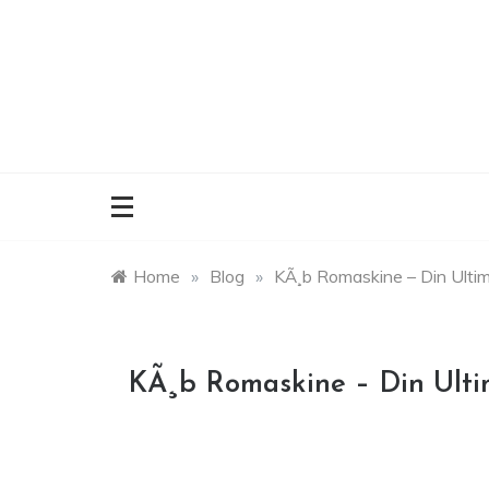
Skip
to
content
Home
»
Blog
»
KÃ¸b Romaskine – Din Ultim
KÃ¸b Romaskine – Din Ulti