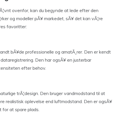
 nÃ¦vnt ovenfor, kan du begynde at lede efter den
Ã¦rker og modeller pÃ¥ markedet, sÃ¥ det kan vÃ¦re
es favoritter:
andt bÃ¥de professionelle og amatÃ¸rer. Den er kendt
e dataregistrering. Den har ogsÃ¥ en justerbar
ntensiteten efter behov.
turlige trÃ¦design. Den bruger vandmodstand til at
ere realistisk oplevelse end luftmodstand. Den er ogsÃ¥
for at spare plads.