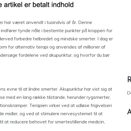
er har været anvendt i tusindvis af år. Denne
n indfører tynde nåle i bestemte punkter på kroppen for
 derved forbedre helbredet og mindske smerter. I dag er
rm for alternativ terapi og anvendes af millioner af
undersøge fordelene ved akupunktur, og hvorfor du bør
s evne til at lindre smerter. Akupunktur har vist sig at
D
else med en lang række tilstande, herunder rygsmerter,
ionskramper. Terapien virker ved at udløse frigivelsen
A
de midler, og ved at stimulere nervesystemet til at
il at reducere behovet for smertestillende medicin,