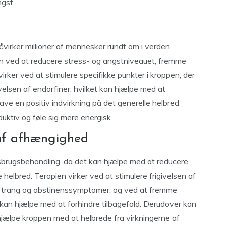
ngst.
åvirker millioner af mennesker rundt om i verden.
n ved at reducere stress- og angstniveauet, fremme
irker ved at stimulere specifikke punkter i kroppen, der
elsen af endorfiner, hvilket kan hjælpe med at
ve en positiv indvirkning på det generelle helbred
uktiv og føle sig mere energisk.
 af afhængighed
sbrugsbehandling, da det kan hjælpe med at reducere
elbred. Terapien virker ved at stimulere frigivelsen af
re trang og abstinenssymptomer, og ved at fremme
 kan hjælpe med at forhindre tilbagefald. Derudover kan
 hjælpe kroppen med at helbrede fra virkningerne af