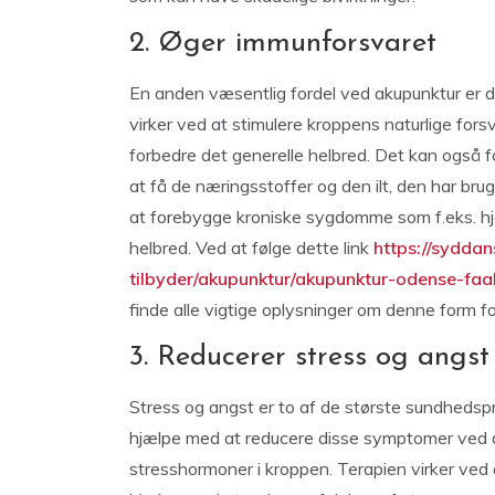
2. Øger immunforsvaret
En anden væsentlig fordel ved akupunktur er 
virker ved at stimulere kroppens naturlige for
forbedre det generelle helbred. Det kan også fo
at få de næringsstoffer og den ilt, den har bru
at forebygge kroniske sygdomme som f.eks. h
helbred. Ved at følge dette link
https://syddan
tilbyder/akupunktur/akupunktur-odense-fa
finde alle vigtige oplysninger om denne form fo
3. Reducerer stress og angst
Stress og angst er to af de største sundhedspr
hjælpe med at reducere disse symptomer ved a
stresshormoner i kroppen. Terapien virker ved a