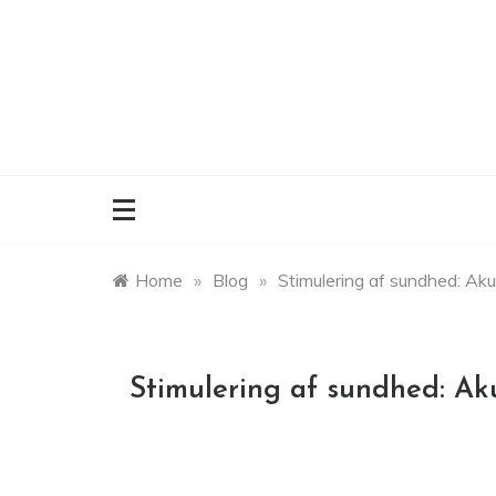
Skip
to
content
Home
»
Blog
»
Stimulering af sundhed: Ak
Stimulering af sundhed: A