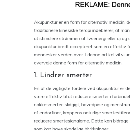
Akupunktur er en form for alternativ medicin, d
traditionelle kinesiske terapi indebærer, at ma
at stimulere strømmen af livsenergi eller qi og
akupunktur bredt accepteret som en effektiv fo
mennesker verden over. I denne artikel vil vi 
overveje denne form for alternativ medicin.
1. Lindrer smerter
En af de vigtigste fordele ved akupunktur er den
være effektiv til at reducere smerter i forbind
nakkesmerter, slidgigt, hovedpine og menstruat
af endorfiner, kroppens naturlige smertestillen
reducere smertesignalerne. Dette kan bidrage t
som kan have skadelige bivirkninger.