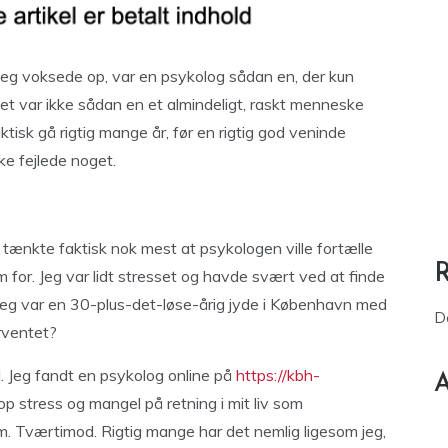
 jeg voksede op, var en psykolog sådan en, der kun
Det var ikke sådan en et almindeligt, raskt menneske
tisk gå rigtig mange år, før en rigtig god veninde
kke fejlede noget.
g tænkte faktisk nok mest at psykologen ville fortælle
for. Jeg var lidt stresset og havde svært ved at finde
, jeg var en 30-plus-det-løse-årig jyde i København med
D
rventet?
d. Jeg fandt en psykolog online på
https://kbh-
A
op stress og mangel på retning i mit liv som
m. Tværtimod. Rigtig mange har det nemlig ligesom jeg,