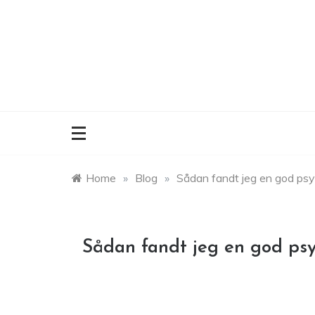
Skip
to
content
Home
»
Blog
»
Sådan fandt jeg en god ps
Sådan fandt jeg en god ps