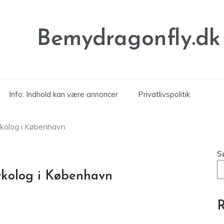
Bemydragonfly.dk
Info: Indhold kan være annoncer
Privatlivspolitik
ykolog i København
S
ykolog i København
R