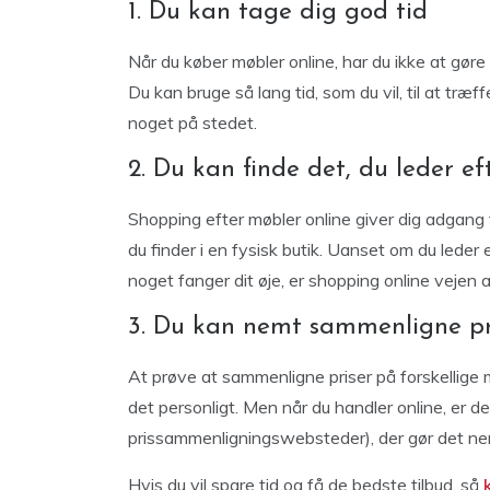
1. Du kan tage dig god tid
Når du køber møbler online, har du ikke at gø
Du kan bruge så lang tid, som du vil, til at træf
noget på stedet.
2. Du kan finde det, du leder eft
Shopping efter møbler online giver dig adgang ti
du finder i en fysisk butik. Uanset om du leder e
noget fanger dit øje, er shopping online vejen a
3. Du kan nemt sammenligne pr
At prøve at sammenligne priser på forskellige 
det personligt. Men når du handler online, er d
prissammenligningswebsteder), der gør det nem
Hvis du vil spare tid og få de bedste tilbud, så