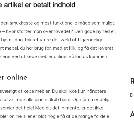
 den smukkeste og mest funktionelle måde som muligt.
 – hvor starter man overhovedet? Den gode nyhed er,
t hjem i dag, takket være det væld af tilgængelige
t møbel, du har brug for, med et klik, og få det leveret
ordelene ved at købe møbler online. Så lad os komme i
r online
værligt at købe møbler. Du skal ikke kun håndtere
D
elv slæbe alle dine indkøb hjem. Og når du endelig
u samler det hele! Med alt det in mente, er det ikke
A
bler online. Her er blot nogle få af de mange fordele