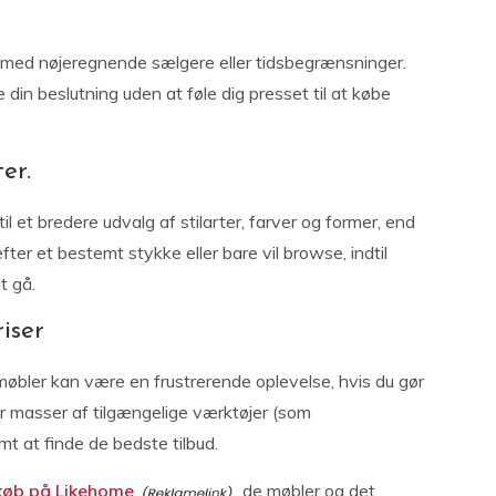
re med nøjeregnende sælgere eller tidsbegrænsninger.
fe din beslutning uden at føle dig presset til at købe
er.
l et bredere udvalg af stilarter, farver og former, end
fter et bestemt stykke eller bare vil browse, indtil
t gå.
iser
møbler kan være en frustrerende oplevelse, hvis du gør
er masser af tilgængelige værktøjer (som
t at finde de bedste tilbud.
køb på Likehome
de møbler og det