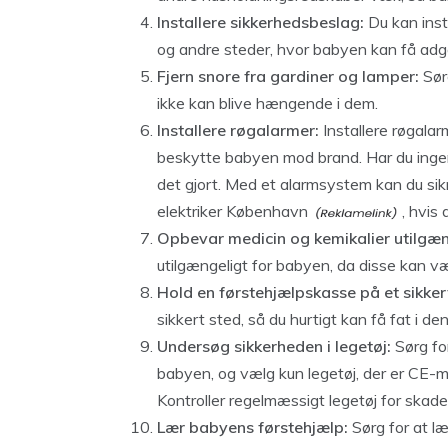
Installere sikkerhedsbeslag:
Du kan inst
og andre steder, hvor babyen kan få adgang
Fjern snore fra gardiner og lamper:
Sørg
ikke kan blive hængende i dem.
Installere røgalarmer:
Installere røgalar
beskytte babyen mod brand. Har du ingen 
det gjort. Med et alarmsystem kan du sik
elektriker København
, hvis
Opbevar medicin og kemikalier utilgæn
utilgængeligt for babyen, da disse kan væ
Hold en førstehjælpskasse på et sikker
sikkert sted, så du hurtigt kan få fat i de
Undersøg sikkerheden i legetøj:
Sørg for
babyen, og vælg kun legetøj, der er CE-
Kontroller regelmæssigt legetøj for skade
Lær babyens førstehjælp:
Sørg for at l