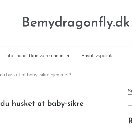
Bemydragonfly.dk
Info: Indhold kan være annoncer
Privatlivspolitik
r du husket at baby-sikre hjemmet?
S
 du husket at baby-sikre
R