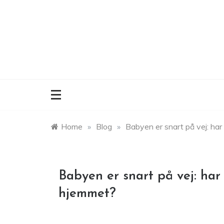
Skip
to
content
Home
»
Blog
»
Babyen er snart på vej: ha
Babyen er snart på vej: har
hjemmet?