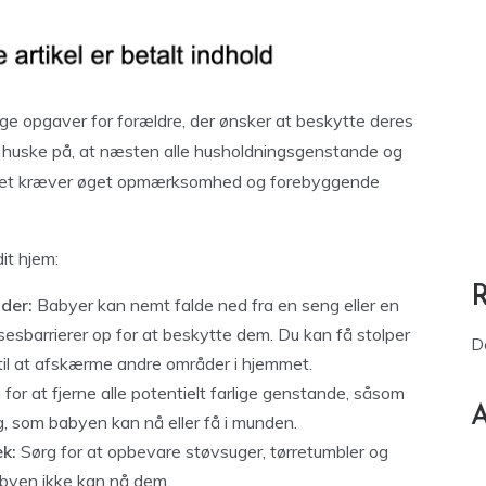
tige opgaver for forældre, der ønsker at beskytte deres
at huske på, at næsten alle husholdningsgenstande og
at det kræver øget opmærksomhed og forebyggende
it hjem:
der:
Babyer kan nemt falde ned fra en seng eller en
lsesbarrierer op for at beskytte dem. Du kan få stolper
D
 til at afskærme andre områder i hjemmet.
 for at fjerne alle potentielt farlige genstande, såsom
A
g, som babyen kan nå eller få i munden.
k:
Sørg for at opbevare støvsuger, tørretumbler og
byen ikke kan nå dem.